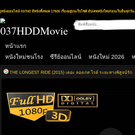
ดูหนังออนไลน์ 037HD มีหนังทั้งหมด 17926 เรื่องอยู่บนเว็บไซต์ อัปเดทหนังใหม่ก่อนเว็บอื่นทุกวัน.
หน้าแรก
หนังใหม่ชนโรง
ซีรีย์ออนไลน์
หนังใหม่ 2026
ห
THE LONGEST RIDE (2015) เดอะ ลองเกส ไรด์ ระยะทางพิสูจน์รัก