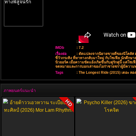
:
IMDb
: 7.2
เรื่องย่อ
: ดัดแปลงจากนิยายขายดีของนิโคลัส สปาร
ขี่วัวกระทิง ที่หาทางกลับมาใหม่ กับโซเฟีย นักศึกษา
นิวยอร์ค เมื่อความขัดแย้งเกิดขึ้นกับคู่รักคู่นี้ แต่โซเ
จดหมายและการบอกเล่าของไอร่าชายชราผู้มีควา
Tags
:
The Longest Ride (2015) เดอะ ลองเก
ภาพยนตร์แนะนำ
HD