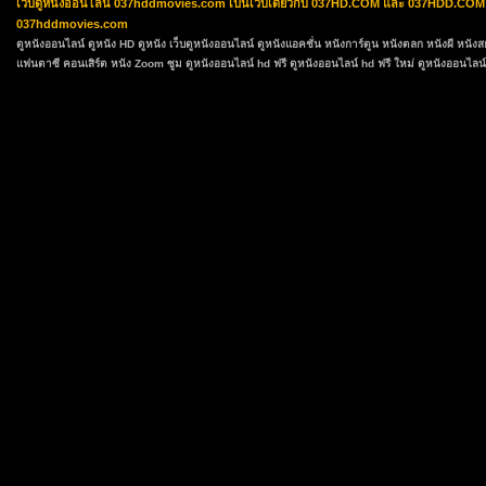
เว็บดูหนังออนไลน์ 037hddmovies.com เป็นเว็บเดียวกับ 037HD.COM และ 037HDD.COM ซึ่งเป
037hddmovies.com
ดูหนังออนไลน์
ดูหนัง HD
ดูหนัง
เว็บดูหนังออนไลน์
ดูหนังแอคชั่น
หนังการ์ตูน
หนังตลก
หนังผี หนัง
แฟนตาซี
คอนเสิร์ต
หนัง Zoom ซูม
ดูหนังออนไลน์ hd ฟรี
ดูหนังออนไลน์ hd ฟรี ใหม่
ดูหนังออนไลน์