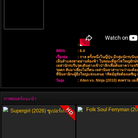
:
IMDb
: 6.4
เรื่องย่อ
: กาล ครั้งหนึ่งในญี่ปุ่น มีกลุ่มนักรบนิน
เห็นลำแสงพาดผ่านท้องฟ้า ในขณะที่ลูกไฟใหญ่ยักษ์พุ่
เหล่านักรบรีบรุดเดินทางเข้าป่าลึกเพื่อค้นหาความจริ ง 
รอดก ลับมาเพียงไม่กี่คน เหล่านินจาสาบานว่าจะต้องทว
ที่นินจาอิกะผู้ยิ่งใหญ่แห่งแดนอ าทิตย์อุทัยต้องเผชิญ
Tags
:
Alien vs. Ninja (2010) สงคราม เอเล
ภาพยนตร์แนะนำ
HD