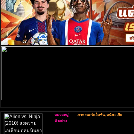
หมวดหมู่
:
ภาพยนตร์แอ็คชั่น
,
หนังเอเชีย
ตัวอย่าง