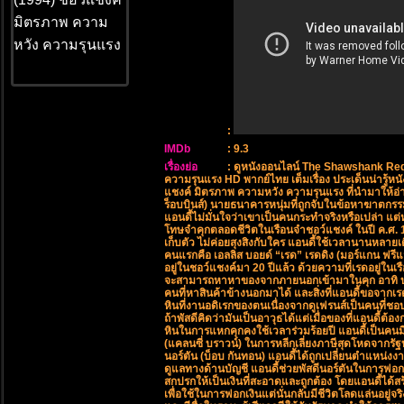
:
IMDb
: 9.3
เรื่องย่อ
: ดูหนังออนไลน์ The Shawshank Re
ความรุนแรง HD พากย์ไทย เต็มเรื่อง ประเด็นน่ารู้
แชงค์ มิตรภาพ ความหวัง ความรุนแรง ที่นำมาให้อ่านกั
ร็อบบินส์) นายธนาคารหนุ่มที่ถูกจับในข้อหาฆาตก
แอนดี้ไม่มั่นใจว่าเขาเป็นคนกระทำจริงหรือเปล่า แต่
โทษจำคุกตลอดชีวิตในเรือนจำชอว์แชงค์ ในปี ค.ศ. 1
เก็บตัว ไม่ค่อยสุงสิงกับใคร แอนดี้ใช้เวลานานหลาย
คนแรกคือ เอลลิส บอยด์ “เรด” เรดดิง (มอร์แกน ฟรี
อยู่ในชอว์แชงค์มา 20 ปีแล้ว ด้วยความที่เรดอยู่ในเรื
จะสามารถหาหาของจากภายนอกเข้ามาในคุก อาทิ บุหรี
คนที่หาสินค้าข้างนอกมาได้ และสิ่งที่แอนดี้ขอจากเร
หินที่งานอดิเรกของตนเนื่องจากดูเฟรนส์เป็นคนที่
ถ้าพัสดีคิดว่ามันเป็นอาวุธได้แต่เมื่อของที่แอนดี้ต
หินในการแหกคุกคงใช้เวลาร่วมร้อยปี แอนดี้เป็นคนมีคว
(แคลนซี่ บราวน์) ในการหลีกเลี่ยงภาษีสุดโหดจากรั
นอร์ตัน (บ็อบ กันทอน) แอนดี้ได้ถูกเปลี่ยนตำแหน่งง
ดูแลทางด้านบัญชี แอนดี้ช่วยพัสดีนอร์ตันในการฟอกเ
สกปรกให้เป็นเงินที่สะอาดและถูกต้อง โดยแอนดี้ได้สร
เพื่อใช้ในการฟอกเงินแต่นั่นกลับมีชีวิตโลดแล่นอยู่