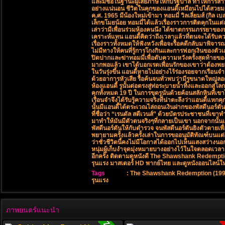
และมีชื่อในฐานะผู้เสียภาษีให้กับรัฐบาล ทำให้การสา
อย่างแน่นอน ชีวิตในคุกของแอนดี้เหมือนไปได้สวยมา
ค.ศ. 1965 มีน้องใหม่เข้ามา ทอมมี่ วิลเลี่ยมส์ (กิล เ
เล็กขโมยน้อย ทอมมี่ได้แล้วเรื่องราวการติดคุกในแต่ล
เล่าว่ามีเพื่อนร่วมห้องคนนึง ได้ฆาตกรรมภรรยาของ
เคราะห์แทน แอนดี้คิดว่าถึงเวลาแล้วที่ตนจะได้รับคว
เรื่องราวทั้งหมดให้ฟังหวังเพื่อจะรื้อคดีกลับมาพิจาร
ไม่มีทางให้คนที่รู้การโกงกินและการฟอกเงินของตัว
ปิดปากและฆ่าทอมมี่เพื่อดับความหวังครั้งสุดท้ายของแอ
มากพอแล้ว เขาได้บอกเรดเพื่อนรักของเขาว่าต้องพยาย
ในวันรุ่งขึ้น แอนดี้หายไปอย่างไร้ร่องรอยจากเรือนจ
ด้วยอาการหัวเสีย รื้อค้นจนทั่วพบว่ามีรูขนาดใหญ่
ห้องแอนดี้ รูนั้นต่อตรงสู่ท่อระบายน้ำทิ้งและออกสู่
คุกทั้งหมด 19 ปี ในการขุดรูนั่นด้วยค้อนสลักหินที่เข
เรือนจำจึงได้รับรู้ความจริงที่น่าตะลึงว่าแอนดี้แหก
นั้นมีแอนดี้ได้ตระเวณไล่ถอนเงินฝากของพัสดีนอร์ตัน
ที่ชื่อว่า “เรนดัล สตีเวนส์” ด้วยบัตรประชาชนที่เขาท
มาทำให้มันมีตัวตนจริงๆที่กลายเป็นเขา นอกจากนั้น
พัสดีนอร์ตันให้กับตำรวจ จนพัสดีนอร์ตันยิงตัวตาย
พยายามครั้งแล้วครั้งเล่าในการขออนุมัติทัณฑ์บนแต่
ว่าชั่วชีวิตนี้คงไม่มีโอกาสได้ออกไปเห็นแสงสว่างน
หนุ่มผู้เก็บงำจุดมุ่งหมายบางอย่างไว้ในใจตลอดเวล
อีกครั้ง ติดตามดูหนังดี The Shawshank Redempt
รุนแรง มาสเตอร์ HD พากย์ไทย และดูหนังออนไลน์ใหม่ฟ
Tags
:
The Shawshank Redemption (1994
รุนแรง
ภาพยนตร์แนะนำ