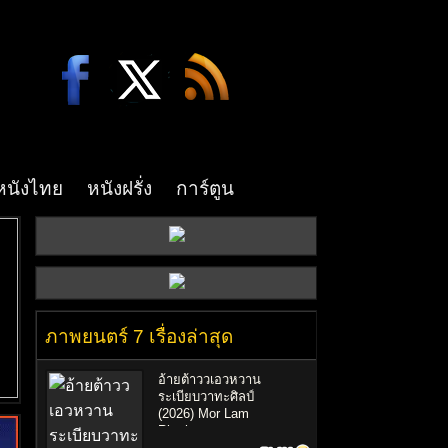
หนังไทย
หนังฝรั่ง
การ์ตูน
ภาพยนตร์ 7 เรื่องล่าสุด
อ้ายต้าววเอวหวาน
ระเบียบวาทะศิลป์
(2026) Mor Lam
Rhythm