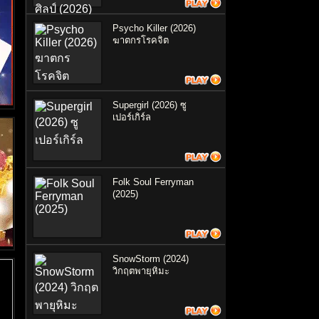
Psycho Killer (2026)
ฆาตกรโรคจิต
Supergirl (2026) ซู
เปอร์เกิร์ล
Folk Soul Ferryman
(2025)
SnowStorm (2024)
วิกฤตพายุหิมะ