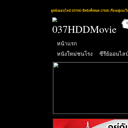
ดูหนังออนไลน์ 037HD มีหนังทั้งหมด 17926 เรื่องอยู่บนเว็บ
หน้าแรก
หนังใหม่ชนโรง
ซีรีย์ออนไลน