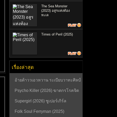
The Sea Monster
(2023) อสูรแห่งท้อง
ทะเล
Times of Peril (2025)
เรื่องล่าสุด
อ้ายต้าววเอวหวาน ระเบียบวาทะศิลป์
(2026) Mor Lam Rhythm
Psycho Killer (2026) ฆาตกรโรคจิต
Supergirl (2026) ซูเปอร์เกิร์ล
Folk Soul Ferryman (2025)