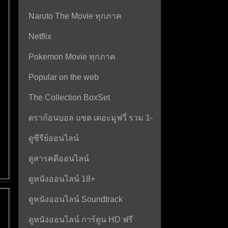
007 ทุกภาค
Naruto The Movie ทุกภาค
Netflix
Pokemon Movie ทุกภาค
Popular on the web
The Collection BoxSet
ดราก้อนบอล แซด เดอะมูฟวี่ รวม 1-
15 ภาค Dragon Ball Z
ดูซีรีย์ออนไลน์
ดูสารคดีออนไลน์
ดูหนังออนไลน์ 18+
ดูหนังออนไลน์ Soundtrack
ดูหนังออนไลน์ การ์ตูน HD ฟรี