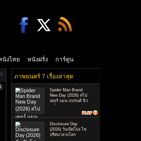
หนังไทย
หนังฝรั่ง
การ์ตูน
ี้
ภาพยนตร์ 7 เรื่องล่าสุด
4
Spider Man Brand
New Day (2026) สไป
เดอร์ แมน แบรนด์ นิว
เดย์
Disclosure Day
(2026) วันเปิดโปง ไข
ปริศนาลวงโลก