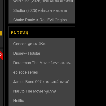
Wild Sing (2026) ขาแดนซ์คืนเวทีขยี้
ไมค์
Shelter (2026) คลั่งนรก หลบตาย
Shake Rattle & Roll Evil Origins
(2025) เขย่าขวัญ สั่นผวา ที่มาแห่ง
หมวดหมู่
ความชั่วร้าย
Concert ดูคอนเสิร์ต
D
Disney+ Hotstar
Doraemon The Movie โดราเอมอน
เดอะมูฟวี่ ทุกภาค
episode series
James Bond 007 รวม เจมส์ บอนด์
007 ทุกภาค
Naruto The Movie ทุกภาค
Netflix