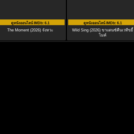
ดูหนังออนไลน์ IMDb
: 6.1
ดูหนังออนไลน์ IMDb
: 6.1
The Moment (2026) จังหวะ
Wild Sing (2026) ขาแดนซ์คืนเวทีขยี้
ไมค์