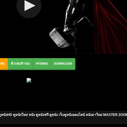
 ดูหนังHD ดูหนังใหม่ หนัง ดูหนังฟรี ดูหนัง เว็บดูหนังออนไลน์ หนังมาใหม่ MASTER ZOO