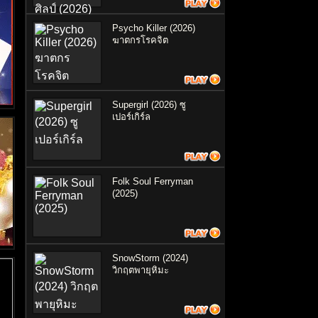
Psycho Killer (2026)
ฆาตกรโรคจิต
Supergirl (2026) ซู
เปอร์เกิร์ล
Folk Soul Ferryman
(2025)
SnowStorm (2024)
วิกฤตพายุหิมะ