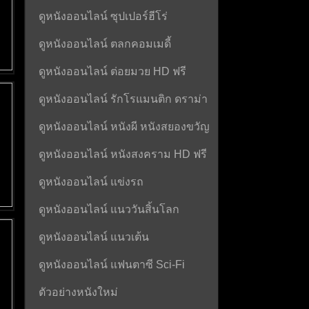
ดูหนังออนไลน์ ซุปเปอร์ฮีโร่
ดูหนังออนไลน์ ตลกคอมเมดี้
ดูหนังออนไลน์ ต่อยมวย HD ฟรี
ดูหนังออนไลน์ รักโรแมนติก ดราม่า
หนังชีวิต
ดูหนังออนไลน์ หนังผี หนังสยองขวัญ
HD ฟรี
ดูหนังออนไลน์ หนังสงคราม HD ฟรี
ดูหนังออนไลน์ แข่งรถ
ดูหนังออนไลน์ แนววันสิ้นโลก
ดูหนังออนไลน์ แนวเต้น
ดูหนังออนไลน์ แฟนตาซี Sci-Fi
วิทยาศาสตร์
ตัวอย่างหนังใหม่