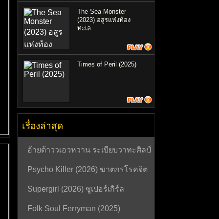
The Sea Monster
(2023) อสูรแห่งท้อง
ทะเล
Times of Peril (2025)
เรื่องล่าสุด
อ้ายต้าววเอวหวาน ระเบียบวาทะศิลป์
(2026) Mor Lam Rhythm
Psycho Killer (2026) ฆาตกรโรคจิต
Supergirl (2026) ซูเปอร์เกิร์ล
Folk Soul Ferryman (2025)