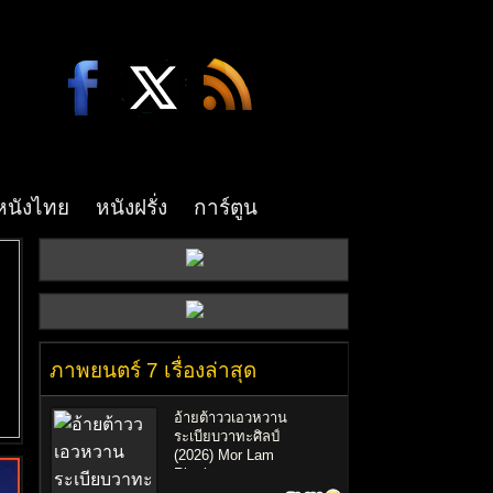
หนังไทย
หนังฝรั่ง
การ์ตูน
ภาพยนตร์ 7 เรื่องล่าสุด
อ้ายต้าววเอวหวาน
ระเบียบวาทะศิลป์
(2026) Mor Lam
Rhythm