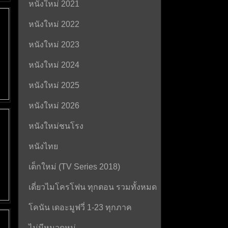
หนังใหม่ 2021
หนังใหม่ 2022
หนังใหม่ 2023
หนังใหม่ 2024
หนังใหม่ 2025
หนังใหม่ 2026
หนังใหม่ชนโรง
หนังไทย
เด็กใหม่ (TV Series 2018)
เดี่ยวไมโครโฟน ทุกตอน รวมทั้งหมด
14 ตอน
โคนัน เดอะมูฟวี่ 1-23 ทุกภาค
Detective Conan Movie
ไม่มีหมวดหมู่