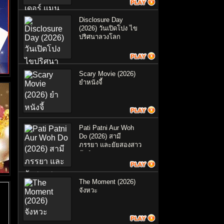
Disclosure Day
(2026) วันเปิดโปง ไข
ปริศนาลวงโลก
Scary Movie (2026)
ยำหนังจี้
Pati Patni Aur Woh
Do (2026) สามี
ภรรยา และยัยสองสาว
ตัวป่วน
The Moment (2026)
จังหวะ