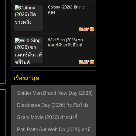
Colony (2026) ยึดร่าง
คลั่ง
Wild Sing (2026) ขา
แดนซ์คืนเวทีขยี้ไมค์
เรื่องล่าสุด
Spider Man Brand New Day (2026)
สไปเดอร์ แมน แบรนด์ นิว เดย์
Disclosure Day (2026) วันเปิดโปง
ไขปริศนาลวงโลก
Scary Movie (2026) ยำหนังจี้
Pati Patni Aur Woh Do (2026) สามี