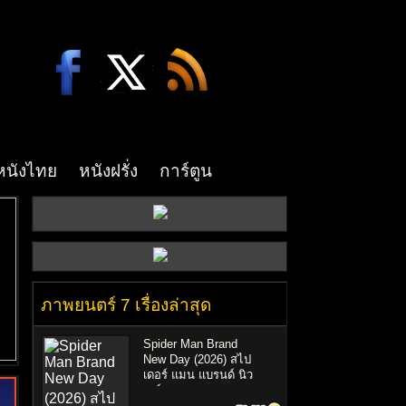
หนังไทย
หนังฝรั่ง
การ์ตูน
ภาพยนตร์ 7 เรื่องล่าสุด
Spider Man Brand
New Day (2026) สไป
เดอร์ แมน แบรนด์ นิว
เดย์