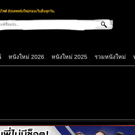
ไซต์ อัปเดทหนังใหม่ก่อนเว็บอื่นทุกวัน.
์
หนังใหม่ 2026
หนังใหม่ 2025
รวมหนังใหม่