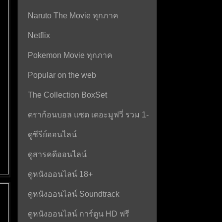
007 ทุกภาค
Naruto The Movie ทุกภาค
Netflix
Pokemon Movie ทุกภาค
Popular on the web
The Collection BoxSet
ดราก้อนบอล แซด เดอะมูฟวี่ รวม 1-
15 ภาค Dragon Ball Z
ดูซีรีย์ออนไลน์
ดูสารคดีออนไลน์
ดูหนังออนไลน์ 18+
ดูหนังออนไลน์ Soundtrack
ดูหนังออนไลน์ การ์ตูน HD ฟรี