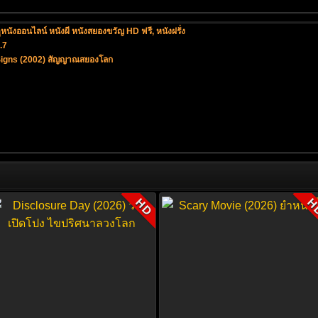
ูหนังออนไลน์ หนังผี หนังสยองขวัญ HD ฟรี
,
หนังฝรั่ง
6.7
igns (2002) สัญญาณสยองโลก
HD
H