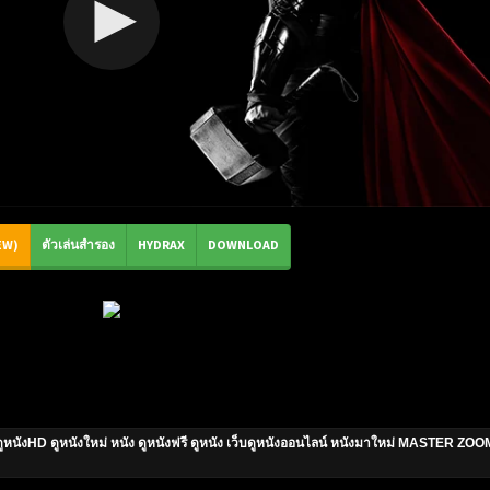
 ดูหนังHD ดูหนังใหม่ หนัง ดูหนังฟรี ดูหนัง เว็บดูหนังออนไลน์ หนังมาใหม่ MASTER ZOO