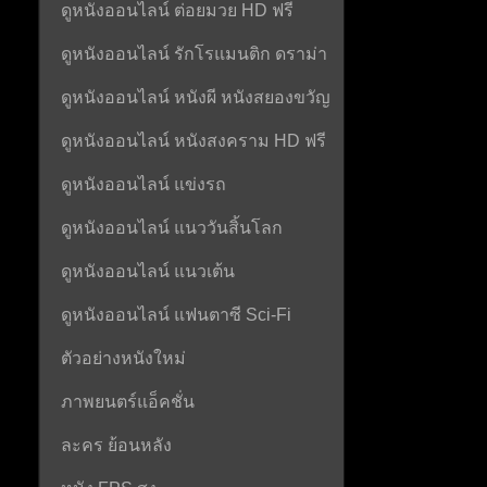
ดูหนังออนไลน์ ต่อยมวย HD ฟรี
ดูหนังออนไลน์ รักโรแมนติก ดราม่า
หนังชีวิต
ดูหนังออนไลน์ หนังผี หนังสยองขวัญ
HD ฟรี
ดูหนังออนไลน์ หนังสงคราม HD ฟรี
ดูหนังออนไลน์ แข่งรถ
ดูหนังออนไลน์ แนววันสิ้นโลก
ดูหนังออนไลน์ แนวเต้น
ดูหนังออนไลน์ แฟนตาซี Sci-Fi
วิทยาศาสตร์
ตัวอย่างหนังใหม่
ภาพยนตร์แอ็คชั่น
ละคร ย้อนหลัง