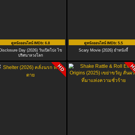
ดูหนังออนไลน์ IMDb
: 6.8
ดูหนังออนไลน์ IMDb
: 5.5
Disclosure Day (2026) วันเปิดโปง ไข
Scary Movie (2026) ยำหนังจี้
ปริศนาลวงโลก
HD
H