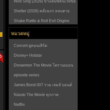
Wild Sing (2026) ขาแดนซ์คืนเวทีขยี้
ไมค์
Shelter (2026) คลั่งนรก หลบตาย
Shake Rattle & Roll Evil Origins
(2025) เขย่าขวัญ สั่นผวา ที่มาแห่ง
หมวดหมู่
ความชั่วร้าย
Concert ดูคอนเสิร์ต
D
Disney+ Hotstar
Doraemon The Movie โดราเอมอน
เดอะมูฟวี่ ทุกภาค
episode series
James Bond 007 รวม เจมส์ บอนด์
007 ทุกภาค
Naruto The Movie ทุกภาค
Netflix