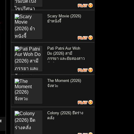
Scary Movie (2026)
ยำหนังจี้
Pati Patni Aur Woh
Do (2026) สามี
ภรรยา และยัยสองสาว
ตัวป่วน
The Moment (2026)
จังหวะ
Colony (2026) ยึดร่าง
คลั่ง
M