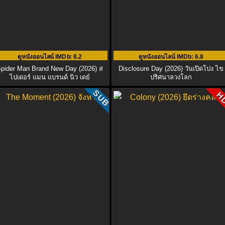
ดูหนังออนไลน์ IMDb
: 8.2
ดูหนังออนไลน์ IMDb
: 6.8
pider Man Brand New Day (2026) ส
Disclosure Day (2026) วันเปิดโปง ไข
ไปเดอร์ แมน แบรนด์ นิว เดย์
ปริศนาลวงโลก
SUB
H