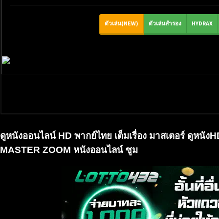
ดูหนังออนไลน์ HD พากย์ไทย เต็มเรื่อง มาสเตอร์ ดูหนังHD
MASTER ZOOM หนังออนไลน์ ซูม