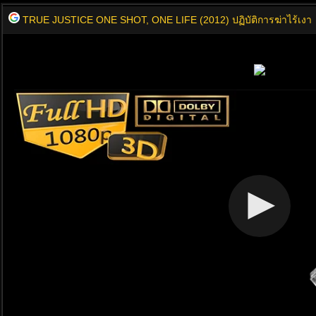
TRUE JUSTICE ONE SHOT, ONE LIFE (2012) ปฏิบัติการฆ่าไร้เงา