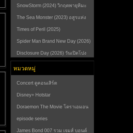
SnowStorm (2024) วิกฤตพายุหิมะ
The Sea Monster (2023) อสูรแห่ง
ท้องทะเล
Times of Peril (2025)
Spider Man Brand New Day (2026)
สไปเดอร์ แมน แบรนด์ นิว เดย์
Disclosure Day (2026) วันเปิดโปง
ไขปริศนาลวงโลก
หมวดหมู่
Concert ดูคอนเสิร์ต
Disney+ Hotstar
Doraemon The Movie โดราเอมอน
เดอะมูฟวี่ ทุกภาค
episode series
James Bond 007 รวม เจมส์ บอนด์