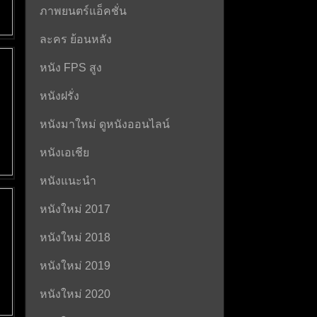
ภาพยนตร์แอ็คชั่น
ละคร ย้อนหลัง
หนัง FPS สูง
หนังฝรั่ง
หนังมาใหม่ ดูหนังออนไลน์
หนังเอเชีย
หนังแนะนำ
หนังใหม่ 2017
หนังใหม่ 2018
หนังใหม่ 2019
หนังใหม่ 2020