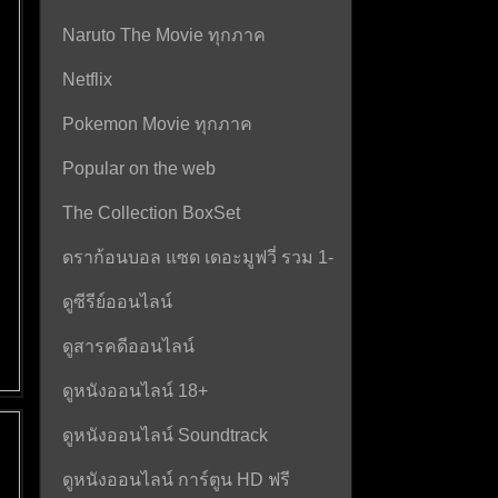
007 ทุกภาค
Naruto The Movie ทุกภาค
Netflix
Pokemon Movie ทุกภาค
Popular on the web
The Collection BoxSet
ดราก้อนบอล แซด เดอะมูฟวี่ รวม 1-
15 ภาค Dragon Ball Z
ดูซีรีย์ออนไลน์
ดูสารคดีออนไลน์
ดูหนังออนไลน์ 18+
ดูหนังออนไลน์ Soundtrack
ดูหนังออนไลน์ การ์ตูน HD ฟรี