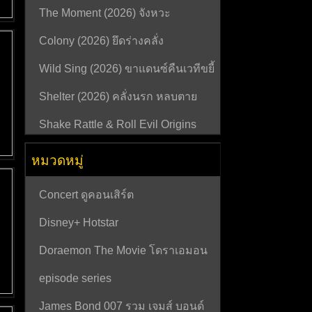
ภรรยา และยัยสองสาวตัวป่วน
The Moment (2026) จังหวะ
Colony (2026) ยึดร่างคลั่ง
Wild Sing (2026) ขาแดนซ์คืนเวทีขยี้
ไมค์
Shelter (2026) คลั่งนรก หลบตาย
Shake Rattle & Roll Evil Origins
(2025) เขย่าขวัญ สั่นผวา ที่มาแห่ง
หมวดหมู่
ความชั่วร้าย
Concert ดูคอนเสิร์ต
Disney+ Hotstar
Doraemon The Movie โดราเอมอน
เดอะมูฟวี่ ทุกภาค
episode series
James Bond 007 รวม เจมส์ บอนด์