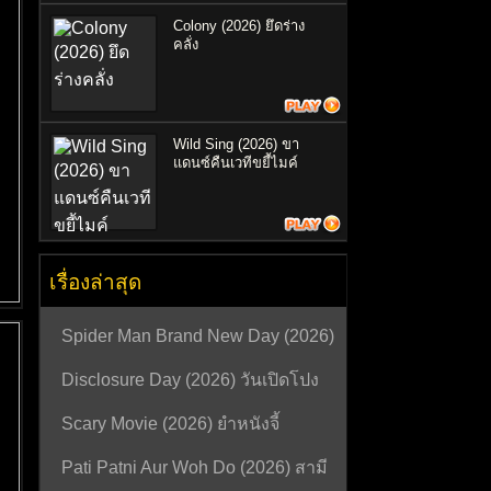
Colony (2026) ยึดร่าง
คลั่ง
Wild Sing (2026) ขา
แดนซ์คืนเวทีขยี้ไมค์
เรื่องล่าสุด
Spider Man Brand New Day (2026)
สไปเดอร์ แมน แบรนด์ นิว เดย์
Disclosure Day (2026) วันเปิดโปง
ไขปริศนาลวงโลก
Scary Movie (2026) ยำหนังจี้
Pati Patni Aur Woh Do (2026) สามี