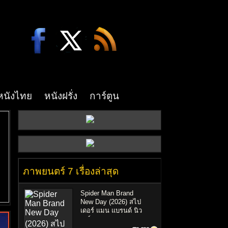
หนังไทย
หนังฝรั่ง
การ์ตูน
ภาพยนตร์ 7 เรื่องล่าสุด
Spider Man Brand
New Day (2026) สไป
เดอร์ แมน แบรนด์ นิว
เดย์