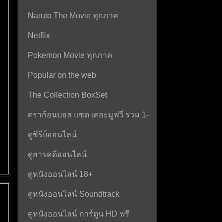
007 ทุกภาค
Naruto The Movie ทุกภาค
Netflix
Pokemon Movie ทุกภาค
Popular on the web
The Collection BoxSet
ดราก้อนบอล แซด เดอะมูฟวี่ รวม 1-
15 ภาค Dragon Ball Z
ดูซีรีย์ออนไลน์
ดูสารคดีออนไลน์
ดูหนังออนไลน์ 18+
ดูหนังออนไลน์ Soundtrack
ดูหนังออนไลน์ การ์ตูน HD ฟรี