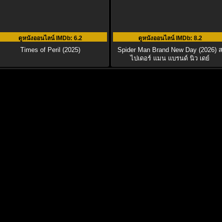
ดูหนังออนไลน์ IMDb
: 6.2
ดูหนังออนไลน์ IMDb
: 8.2
Times of Peril (2025)
Spider Man Brand New Day (2026) 
ไปเดอร์ แมน แบรนด์ นิว เดย์