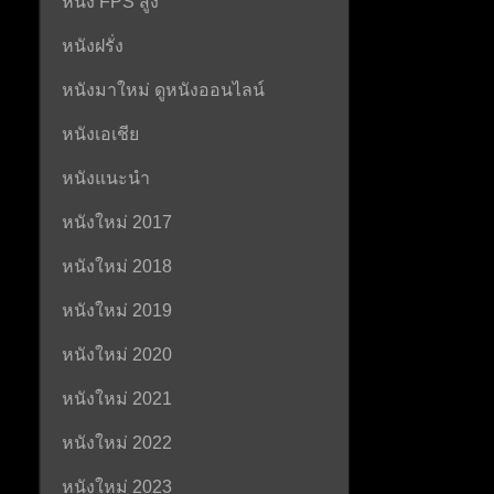
หนัง FPS สูง
หนังฝรั่ง
หนังมาใหม่ ดูหนังออนไลน์
หนังเอเชีย
หนังแนะนำ
หนังใหม่ 2017
หนังใหม่ 2018
หนังใหม่ 2019
หนังใหม่ 2020
หนังใหม่ 2021
หนังใหม่ 2022
หนังใหม่ 2023