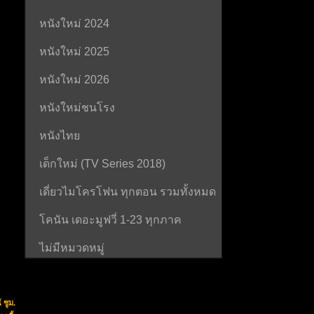
หนังใหม่ 2024
หนังใหม่ 2025
หนังใหม่ 2026
หนังใหม่ชนโรง
หนังไทย
เด็กใหม่ (TV Series 2018)
เดี่ยวไมโครโฟน ทุกตอน รวมทั้งหมด
14 ตอน
โคนัน เดอะมูฟวี่ 1-23 ทุกภาค
Detective Conan Movie
ไม่มีหมวดหมู่
 ซูม.