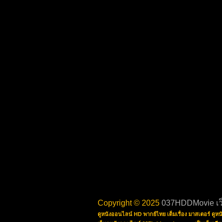
Copyright © 2025
037HDDMovie เว็บ
ดูหนังออนไลน์ HD พากย์ไทย เต็มเรื่อง มาสเตอร์ ดูหน