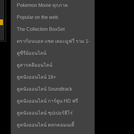
Pokemon Movie ทุกภาค
Popular on the web
The Collection BoxSet
ส
ดราก้อนบอล แซด เดอะมูฟวี่ รวม 1-
15 ภาค Dragon Ball Z
ดูซีรีย์ออนไลน์
ดูสารคดีออนไลน์
ดูหนังออนไลน์ 18+
ดูหนังออนไลน์ Soundtrack
ดูหนังออนไลน์ การ์ตูน HD ฟรี
ดูหนังออนไลน์ ซุปเปอร์ฮีโร่
ดูหนังออนไลน์ ตลกคอมเมดี้