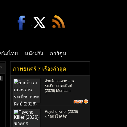
หนังไทย
หนังฝรั่ง
การ์ตูน
่น
ภาพยนตร์ 7 เรื่องล่าสุด
4
อ้ายต้าววเอวหวาน
ระเบียบวาทะศิลป์
(2026) Mor Lam
Rhythm
Psycho Killer (2026)
ฆาตกรโรคจิต