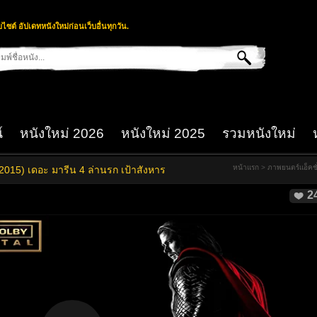
ไซต์ อัปเดทหนังใหม่ก่อนเว็บอื่นทุกวัน.
์
หนังใหม่ 2026
หนังใหม่ 2025
รวมหนังใหม่
หน้าแรก
>
ภาพยนตร์แอ็คชั
5) เดอะ มารีน 4 ล่านรก เป้าสังหาร
2