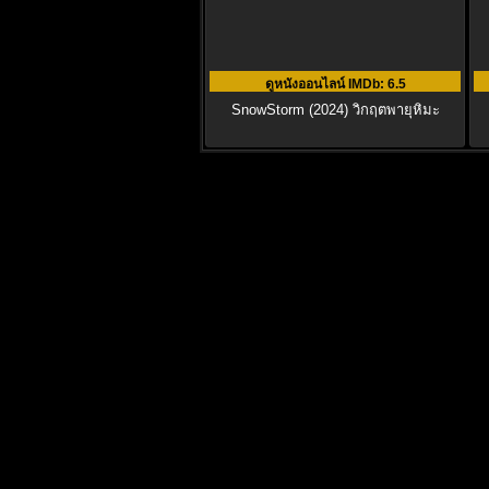
ดูหนังออนไลน์ IMDb
: 6.5
SnowStorm (2024) วิกฤตพายุหิมะ