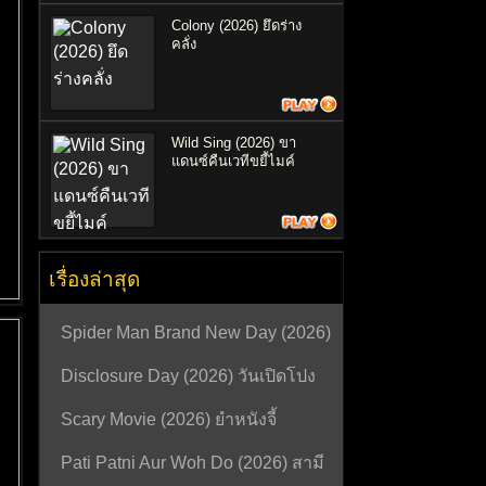
Colony (2026) ยึดร่าง
คลั่ง
Wild Sing (2026) ขา
แดนซ์คืนเวทีขยี้ไมค์
เรื่องล่าสุด
Spider Man Brand New Day (2026)
สไปเดอร์ แมน แบรนด์ นิว เดย์
Disclosure Day (2026) วันเปิดโปง
ไขปริศนาลวงโลก
Scary Movie (2026) ยำหนังจี้
Pati Patni Aur Woh Do (2026) สามี