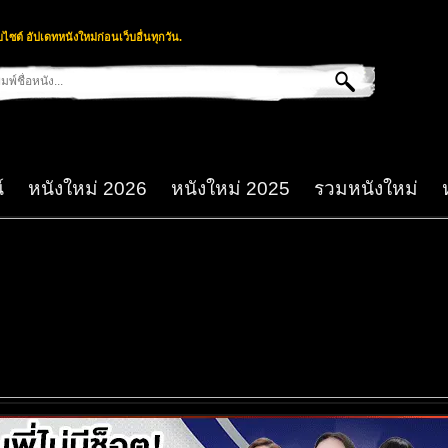
ไซต์ อัปเดทหนังใหม่ก่อนเว็บอื่นทุกวัน.
์
หนังใหม่ 2026
หนังใหม่ 2025
รวมหนังใหม่