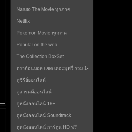
007 ทุกภาค
Naruto The Movie ทุกภาค
Netflix
Pokemon Movie ทุกภาค
Popular on the web
The Collection BoxSet
ดราก้อนบอล แซด เดอะมูฟวี่ รวม 1-
15 ภาค Dragon Ball Z
ดูซีรีย์ออนไลน์
ดูสารคดีออนไลน์
ดูหนังออนไลน์ 18+
ดูหนังออนไลน์ Soundtrack
ดูหนังออนไลน์ การ์ตูน HD ฟรี