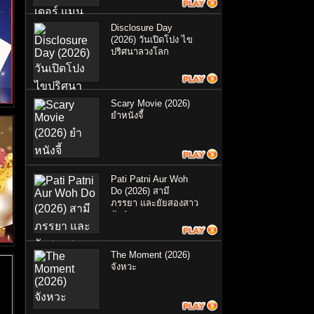
Disclosure Day
(2026) วันเปิดโปง ไข
ปริศนาลวงโลก
Scary Movie (2026)
ยำหนังจี้
Pati Patni Aur Woh
Do (2026) สามี
ภรรยา และยัยสองสาว
ตัวป่วน
The Moment (2026)
จังหวะ