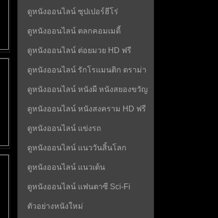
ดูหนังออนไลน์ ซุปเปอร์ฮีโร่
ดูหนังออนไลน์ ตลกคอมเมดี้
ดูหนังออนไลน์ ต่อยมวย HD ฟรี
ดูหนังออนไลน์ รักโรแมนติก ดราม่า
หนังชีวิต
ดูหนังออนไลน์ หนังผี หนังสยองขวัญ
HD ฟรี
ดูหนังออนไลน์ หนังสงคราม HD ฟรี
ดูหนังออนไลน์ แข่งรถ
ดูหนังออนไลน์ แนววันสิ้นโลก
ดูหนังออนไลน์ แนวเต้น
ดูหนังออนไลน์ แฟนตาซี Sci-Fi
วิทยาศาสตร์
ตัวอย่างหนังใหม่