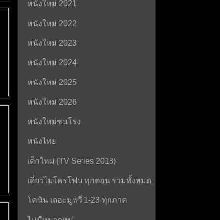
หนังใหม่ 2021
หนังใหม่ 2022
หนังใหม่ 2023
หนังใหม่ 2024
หนังใหม่ 2025
หนังใหม่ 2026
หนังใหม่ชนโรง
หนังไทย
เด็กใหม่ (TV Series 2018)
เดี่ยวไมโครโฟน ทุกตอน รวมทั้งหมด
14 ตอน
โคนัน เดอะมูฟวี่ 1-23 ทุกภาค
Detective Conan Movie
ไม่มีหมวดหมู่