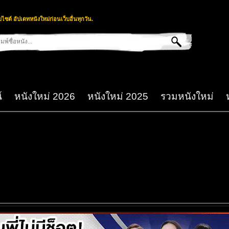
ไซต์ อัปเดทหนังใหม่ก่อนเว็บอื่นทุกวัน.
์
หนังใหม่ 2026
หนังใหม่ 2025
รวมหนังใหม่