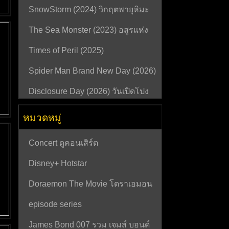
SnowStorm (2024) วิกฤตพายุหิมะ
The Sea Monster (2023) อสูรแห่ง
ท้องทะเล
Times of Peril (2025)
Spider Man Brand New Day (2026)
สไปเดอร์ แมน แบรนด์ นิว เดย์
Disclosure Day (2026) วันเปิดโปง
ไขปริศนาลวงโลก
หมวดหมู่
Concert ดูคอนเสิร์ต
Disney+ Hotstar
Doraemon The Movie โดราเอมอน
เดอะมูฟวี่ ทุกภาค
episode series
James Bond 007 รวม เจมส์ บอนด์