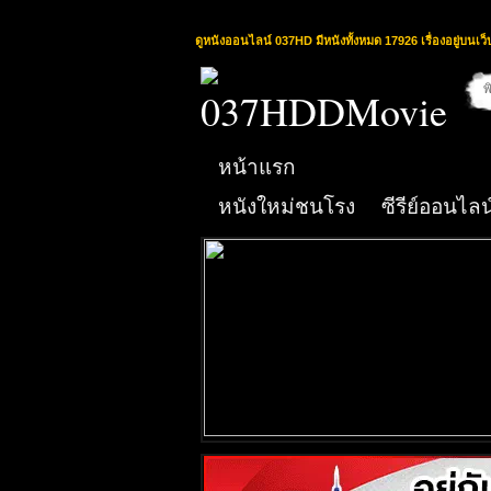
ดูหนังออนไลน์ 037HD มีหนังทั้งหมด 17926 เรื่องอยู่บนเว็บ
หน้าแรก
หนังใหม่ชนโรง
ซีรีย์ออนไลน