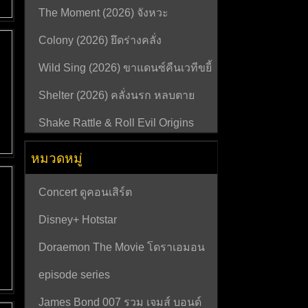
ภรรยา และยัยสองสาวตัวป่วน
The Moment (2026) จังหวะ
Colony (2026) ยึดร่างคลั่ง
Wild Sing (2026) ขาแดนซ์คืนเวทีขยี้
ไมค์
Shelter (2026) คลั่งนรก หลบตาย
Shake Rattle & Roll Evil Origins
(2025) เขย่าขวัญ สั่นผวา ที่มาแห่ง
หมวดหมู่
ความชั่วร้าย
Concert ดูคอนเสิร์ต
Disney+ Hotstar
Doraemon The Movie โดราเอมอน
เดอะมูฟวี่ ทุกภาค
episode series
James Bond 007 รวม เจมส์ บอนด์