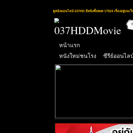
ดูหนังออนไลน์ 037HD มีหนังทั้งหมด 17924 เรื่องอยู่บนเว็บ
หน้าแรก
หนังใหม่ชนโรง
ซีรีย์ออนไลน