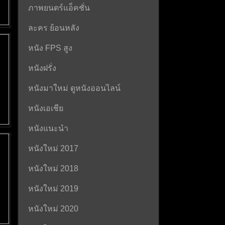
ภาพยนตร์แอ็คชั่น
ละคร ย้อนหลัง
หนัง FPS สูง
หนังฝรั่ง
หนังมาใหม่ ดูหนังออนไลน์
หนังเอเชีย
หนังแนะนำ
หนังใหม่ 2017
หนังใหม่ 2018
หนังใหม่ 2019
หนังใหม่ 2020