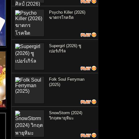
Psycho Killer (2026)
ฆาตกรโรคจิต
Supergirl (2026) ซู
เปอร์เกิร์ล
Folk Soul Ferryman
(2025)
SnowStorm (2024)
วิกฤตพายุหิมะ