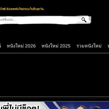
ไซต์ อัปเดทหนังใหม่ก่อนเว็บอื่นทุกวัน.
์
หนังใหม่ 2026
หนังใหม่ 2025
รวมหนังใหม่