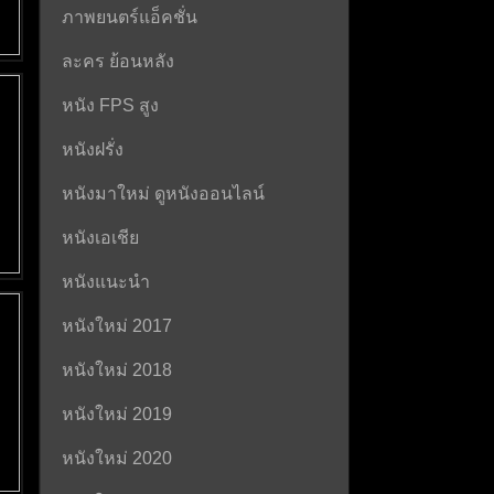
ภาพยนตร์แอ็คชั่น
ละคร ย้อนหลัง
หนัง FPS สูง
หนังฝรั่ง
หนังมาใหม่ ดูหนังออนไลน์
หนังเอเชีย
หนังแนะนำ
หนังใหม่ 2017
หนังใหม่ 2018
หนังใหม่ 2019
หนังใหม่ 2020