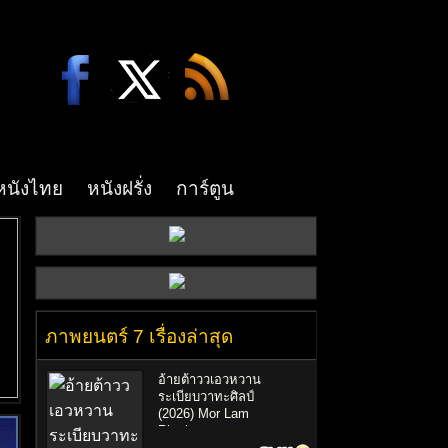
หนังไทย
หนังฝรั่ง
การ์ตูน
ภาพยนตร์ 7 เรื่องล่าสุด
อ้ายต้าววเอวหวาน
ระเบียบวาทะศิลป์
(2026) Mor Lam
Rhythm