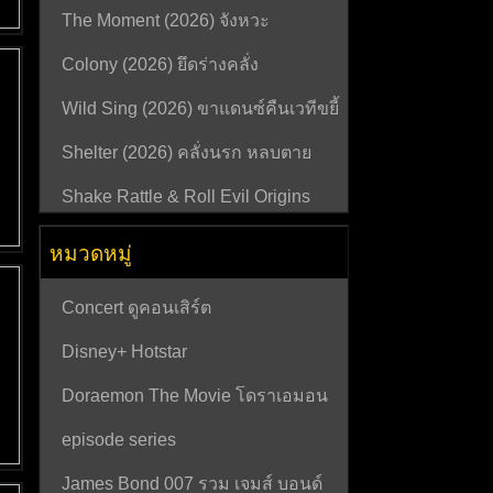
ภรรยา และยัยสองสาวตัวป่วน
The Moment (2026) จังหวะ
Colony (2026) ยึดร่างคลั่ง
Wild Sing (2026) ขาแดนซ์คืนเวทีขยี้
ไมค์
Shelter (2026) คลั่งนรก หลบตาย
Shake Rattle & Roll Evil Origins
(2025) เขย่าขวัญ สั่นผวา ที่มาแห่ง
หมวดหมู่
ความชั่วร้าย
Concert ดูคอนเสิร์ต
Disney+ Hotstar
Doraemon The Movie โดราเอมอน
เดอะมูฟวี่ ทุกภาค
episode series
James Bond 007 รวม เจมส์ บอนด์