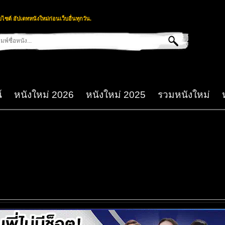
ไซต์ อัปเดทหนังใหม่ก่อนเว็บอื่นทุกวัน.
์
หนังใหม่ 2026
หนังใหม่ 2025
รวมหนังใหม่