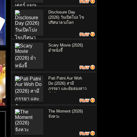
Disclosure Day
(2026) วันเปิดโปง ไข
ปริศนาลวงโลก
Scary Movie (2026)
ยำหนังจี้
Pati Patni Aur Woh
Do (2026) สามี
ภรรยา และยัยสองสาว
ตัวป่วน
The Moment (2026)
จังหวะ