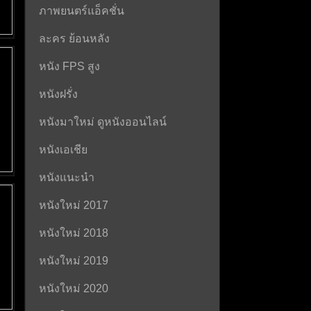
ภาพยนตร์แอ็คชั่น
ละคร ย้อนหลัง
หนัง FPS สูง
หนังฝรั่ง
หนังมาใหม่ ดูหนังออนไลน์
หนังเอเชีย
หนังแนะนำ
หนังใหม่ 2017
หนังใหม่ 2018
หนังใหม่ 2019
หนังใหม่ 2020