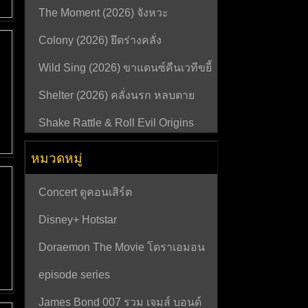
ภรรยา และยัยสองสาวตัวป่วน
The Moment (2026) จังหวะ
Colony (2026) ยึดร่างคลั่ง
Wild Sing (2026) ขาแดนซ์คืนเวทีขยี้
ไมค์
Shelter (2026) คลั่งนรก หลบตาย
Shake Rattle & Roll Evil Origins
(2025) เขย่าขวัญ สั่นผวา ที่มาแห่ง
หมวดหมู่
ความชั่วร้าย
Concert ดูคอนเสิร์ต
Disney+ Hotstar
Doraemon The Movie โดราเอมอน
เดอะมูฟวี่ ทุกภาค
episode series
James Bond 007 รวม เจมส์ บอนด์