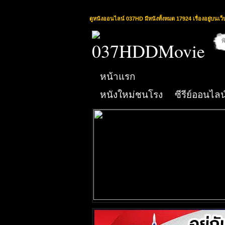
ดูหนังออนไลน์ 037HD มีหนังทั้งหมด 17924 เรื่องอยู่บนเว็บ
หน้าแรก
หนังใหม่ชนโรง
ซีรีย์ออนไลน