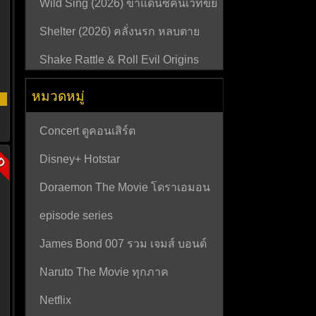
Wild Sing (2026) ขาแดนซ์คืนเวทีขยี้
ไมค์
Shelter (2026) คลั่งนรก หลบตาย
Shake Rattle & Roll Evil Origins
(2025) เขย่าขวัญ สั่นผวา ที่มาแห่ง
หมวดหมู่
ความชั่วร้าย
Concert ดูคอนเสิร์ต
D
Disney+ Hotstar
Doraemon The Movie โดราเอมอน
เดอะมูฟวี่ ทุกภาค
episode series
James Bond 007 รวม เจมส์ บอนด์
007 ทุกภาค
Naruto The Movie ทุกภาค
Netflix