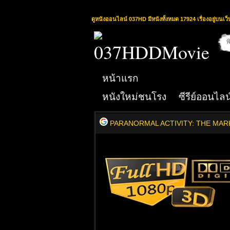
ดูหนังออนไลน์ 037HD มีหนังทั้งหมด 17924 เรื่องอยู่บนเว็บ
หน้าแรก
หนังใหม่ชนโรง
ซีรีย์ออนไลน
PARANORMAL ACTIVITY: THE MARKED O