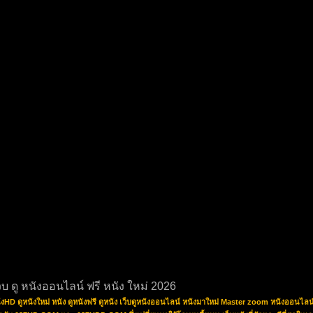
 ดู หนังออนไลน์ ฟรี หนัง ใหม่ 2026
ังHD ดูหนังใหม่ หนัง ดูหนังฟรี ดูหนัง เว็บดูหนังออนไลน์ หนังมาใหม่ Master zoom หนังออนไลน์