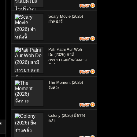
Scary Movie (2026)
ยำหนังจี้
Pati Patni Aur Woh
Do (2026) สามี
ภรรยา และยัยสองสาว
ตัวป่วน
The Moment (2026)
จังหวะ
Colony (2026) ยึดร่าง
คลั่ง
M