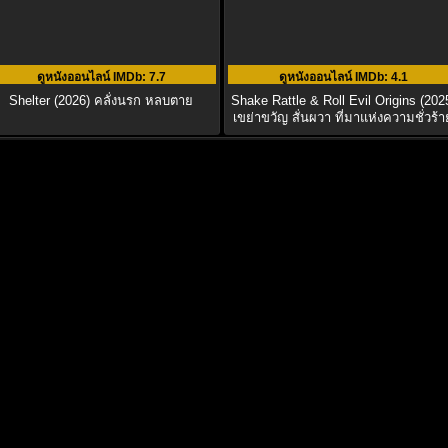
ดูหนังออนไลน์ IMDb
: 7.7
ดูหนังออนไลน์ IMDb
: 4.1
Shelter (2026) คลั่งนรก หลบตาย
Shake Rattle & Roll Evil Origins (202
เขย่าขวัญ สั่นผวา ที่มาแห่งความชั่วร้า