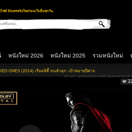
ไซต์ อัปเดทหนังใหม่ก่อนเว็บอื่นทุกวัน.
์
หนังใหม่ 2026
หนังใหม่ 2025
รวมหนังใหม่
NES (2014) เรียลลิตี้ ขนหัวลุก: เป้าหมายปีศาจ
หน้าแรก
>
ดูหนังออนไลน์ หนังผี หนังสยองขวัญ HD ฟ
2