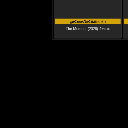
ดูหนังออนไลน์ IMDb
: 6.1
The Moment (2026) จังหวะ