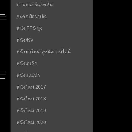
ภาพยนตร์แอ็คชั่น
ละคร ย้อนหลัง
หนัง FPS สูง
หนังฝรั่ง
หนังมาใหม่ ดูหนังออนไลน์
หนังเอเชีย
หนังแนะนำ
หนังใหม่ 2017
หนังใหม่ 2018
หนังใหม่ 2019
หนังใหม่ 2020