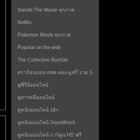
007 ทุกภาค
Naruto The Movie ทุกภาค
Netflix
Pokemon Movie ทุกภาค
Popular on the web
The Collection BoxSet
ดราก้อนบอล แซด เดอะมูฟวี่ รวม 1-
15 ภาค Dragon Ball Z
ดูซีรีย์ออนไลน์
ดูสารคดีออนไลน์
ดูหนังออนไลน์ 18+
ดูหนังออนไลน์ Soundtrack
ดูหนังออนไลน์ การ์ตูน HD ฟรี