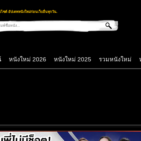
ไซต์ อัปเดทหนังใหม่ก่อนเว็บอื่นทุกวัน.
์
หนังใหม่ 2026
หนังใหม่ 2025
รวมหนังใหม่