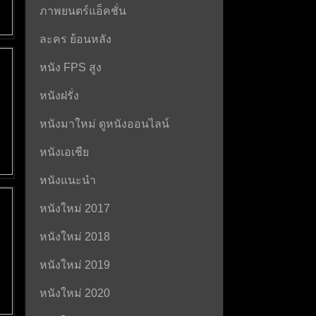
ภาพยนตร์แอ็คชั่น
ละคร ย้อนหลัง
หนัง FPS สูง
หนังฝรั่ง
หนังมาใหม่ ดูหนังออนไลน์
หนังเอเชีย
หนังแนะนำ
หนังใหม่ 2017
หนังใหม่ 2018
หนังใหม่ 2019
หนังใหม่ 2020