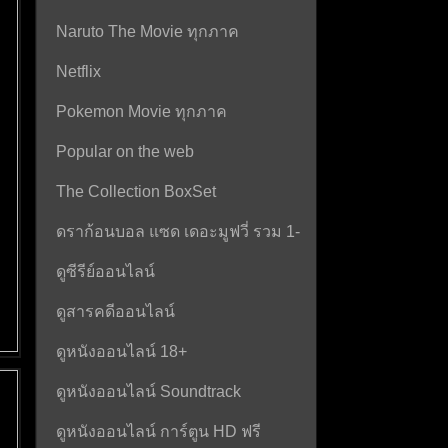
007 ทุกภาค
Naruto The Movie ทุกภาค
Netflix
Pokemon Movie ทุกภาค
Popular on the web
The Collection BoxSet
ดราก้อนบอล แซด เดอะมูฟวี่ รวม 1-
15 ภาค Dragon Ball Z
ดูซีรีย์ออนไลน์
ดูสารคดีออนไลน์
ดูหนังออนไลน์ 18+
ดูหนังออนไลน์ Soundtrack
ดูหนังออนไลน์ การ์ตูน HD ฟรี