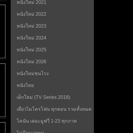
หนังใหม่ 2021
หนังใหม่ 2022
หนังใหม่ 2023
หนังใหม่ 2024
หนังใหม่ 2025
หนังใหม่ 2026
หนังใหม่ชนโรง
หนังไทย
เด็กใหม่ (TV Series 2018)
เดี่ยวไมโครโฟน ทุกตอน รวมทั้งหมด
14 ตอน
โคนัน เดอะมูฟวี่ 1-23 ทุกภาค
Detective Conan Movie
ไม่มีหมวดหมู่