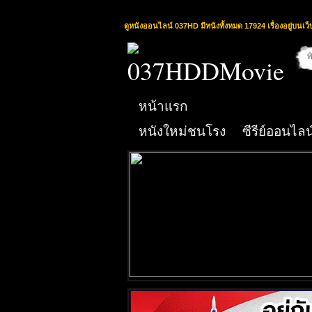
ดูหนังออนไลน์ 037HD มีหนังทั้งหมด 17924 เรื่องอยู่บนเว็บ
หน้าแรก
หนังใหม่ชนโรง
ซีรีย์ออนไลน