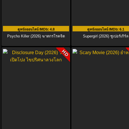
ดูหนังออนไลน์ IMDb
: 4.8
ดูหนังออนไลน์ IMDb
: 6.1
Psycho Killer (2026) ฆาตกรโรคจิต
Supergirl (2026) ซูเปอร์เกิร์ล
HD