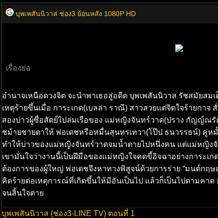
บุพเพสันนิวาส ช่อง3 ย้อนหลัง 1080P HD
เรื่องย่อ
อำนาจเหนือดวงจิต จะนำพาเธอสู่อดีต บุพเพสันนิวาส รัชสมัยสมเด
เหตุร้ายขึ้นเมื่อ การะเกด(เบลล่า ราณี) สาวสวยแต่จิตใจร้ายกาจ สั่
สองบ่าวผู้ซื่อสัตย์ไปล่มเรือของ แม่หญิงจันทร์วาด(ปราง กัญญ์ณร
ชม้ายชายตาให้ พ่อเดชหรือหมื่นสุนทรเทวา(โป๊ป ธนวรรธน์) คู่หมั้
ทำให้บ่าวของแม่หญิงจันทร์วาดจมน้ำตายไปหนึ่งคน แต่แม่หญิงจันท
เขามั่นใจว่างานนี้เป็นฝีมือของแม่หญิงใจคดขี้อิจฉาอย่างการะเกด
ต้องการของผู้ใหญ่ พ่อเดชจึงหาทางพิสูจน์ด้วยการร่าย “มนต์กฤษณะก
คิดร้ายต่อเหตุการณ์ที่เกิดขึ้นให้มีอันเป็นไป แล้วก็เป็นไปตา
จนสิ้นใจตาย
บุพเพสันนิวาส (ช่อง3-LINE TV) ตอนที่ 1