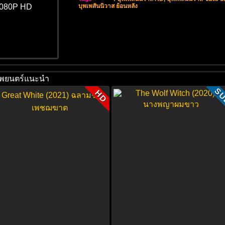
บุพเพสันนิวาส ย้อนหลัง
พยนตร์แนะนำ
S
HD