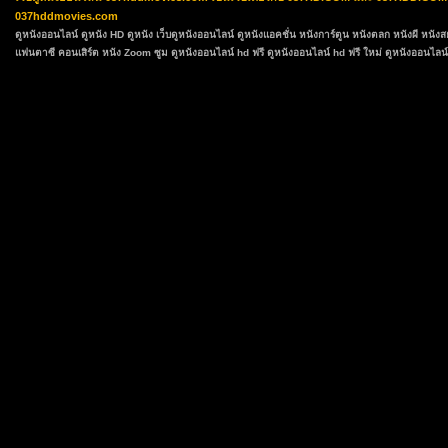
037hddmovies.com
ดูหนังออนไลน์
ดูหนัง HD
ดูหนัง
เว็บดูหนังออนไลน์
ดูหนังแอคชั่น
หนังการ์ตูน
หนังตลก
หนังผี หนัง
แฟนตาซี
คอนเสิร์ต
หนัง Zoom ซูม
ดูหนังออนไลน์ hd ฟรี
ดูหนังออนไลน์ hd ฟรี ใหม่
ดูหนังออนไลน์