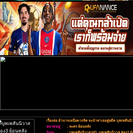
เรื่องย่อ อำนาจเหนือดวงจิต จะนำพาเธอสู่อดีต บุพเพสันนิ
หมวดหมู่
:
ละคร ย้อนหลัง
Tags
:
บุพเพสันนิวาส HD
,
บุพเพสันนิวาส ช่อง3 ย