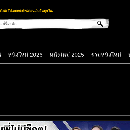
ไซต์ อัปเดทหนังใหม่ก่อนเว็บอื่นทุกวัน.
์
หนังใหม่ 2026
หนังใหม่ 2025
รวมหนังใหม่