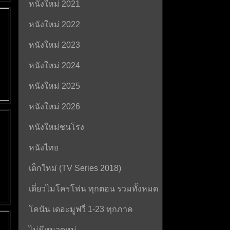
หนังใหม่ 2021
หนังใหม่ 2022
หนังใหม่ 2023
หนังใหม่ 2024
หนังใหม่ 2025
หนังใหม่ 2026
หนังใหม่ชนโรง
หนังไทย
เด็กใหม่ (TV Series 2018)
เดี่ยวไมโครโฟน ทุกตอน รวมทั้งหมด
14 ตอน
โคนัน เดอะมูฟวี่ 1-23 ทุกภาค
Detective Conan Movie
ไม่มีหมวดหมู่