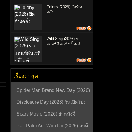
Colony (2026) ยึดร่าง
คลั่ง
Wild Sing (2026) ขา
แดนซ์คืนเวทีขยี้ไมค์
เรื่องล่าสุด
Spider Man Brand New Day (2026)
สไปเดอร์ แมน แบรนด์ นิว เดย์
Disclosure Day (2026) วันเปิดโปง
ไขปริศนาลวงโลก
Scary Movie (2026) ยำหนังจี้
Pati Patni Aur Woh Do (2026) สามี