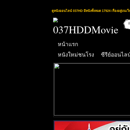
ดูหนังออนไลน์ 037HD มีหนังทั้งหมด 17924 เรื่องอยู่บนเว็บ
หน้าแรก
หนังใหม่ชนโรง
ซีรีย์ออนไลน