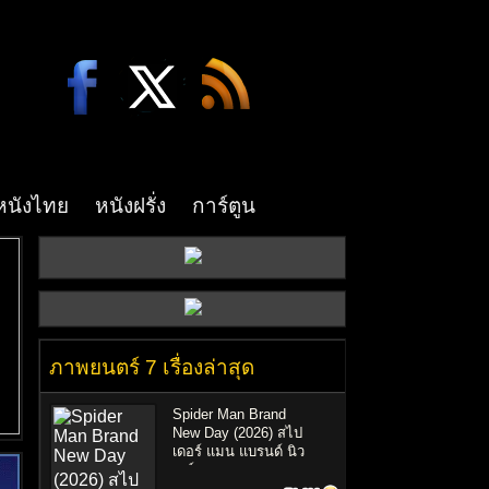
หนังไทย
หนังฝรั่ง
การ์ตูน
ภาพยนตร์ 7 เรื่องล่าสุด
Spider Man Brand
New Day (2026) สไป
เดอร์ แมน แบรนด์ นิว
เดย์