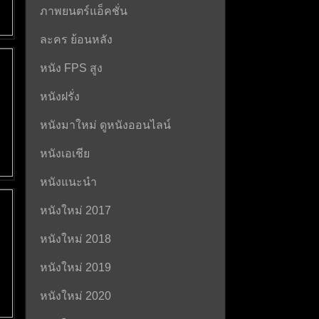
ภาพยนตร์แอ็คชั่น
ละคร ย้อนหลัง
หนัง FPS สูง
หนังฝรั่ง
หนังมาใหม่ ดูหนังออนไลน์
หนังเอเชีย
หนังแนะนำ
หนังใหม่ 2017
หนังใหม่ 2018
หนังใหม่ 2019
หนังใหม่ 2020