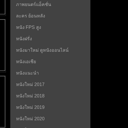
ภาพยนตร์แอ็คชั่น
ละคร ย้อนหลัง
หนัง FPS สูง
หนังฝรั่ง
หนังมาใหม่ ดูหนังออนไลน์
หนังเอเชีย
หนังแนะนำ
หนังใหม่ 2017
หนังใหม่ 2018
หนังใหม่ 2019
หนังใหม่ 2020