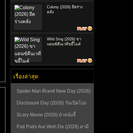
Colony (2026) ยึดร่าง
คลั่ง
Wild Sing (2026) ขา
แดนซ์คืนเวทีขยี้ไมค์
เรื่องล่าสุด
Spider Man Brand New Day (2026)
สไปเดอร์ แมน แบรนด์ นิว เดย์
Disclosure Day (2026) วันเปิดโปง
ไขปริศนาลวงโลก
Scary Movie (2026) ยำหนังจี้
Pati Patni Aur Woh Do (2026) สามี