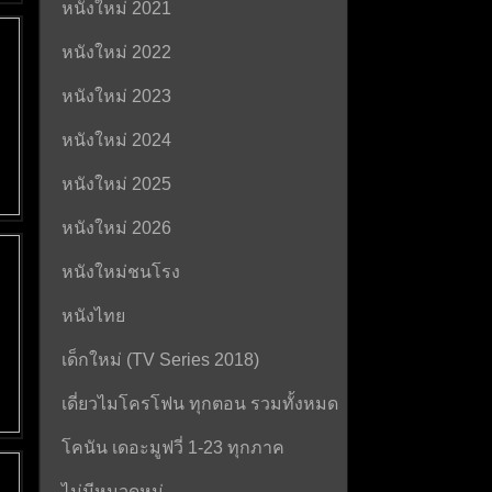
หนังใหม่ 2021
หนังใหม่ 2022
หนังใหม่ 2023
หนังใหม่ 2024
หนังใหม่ 2025
หนังใหม่ 2026
หนังใหม่ชนโรง
หนังไทย
เด็กใหม่ (TV Series 2018)
เดี่ยวไมโครโฟน ทุกตอน รวมทั้งหมด
14 ตอน
โคนัน เดอะมูฟวี่ 1-23 ทุกภาค
Detective Conan Movie
ไม่มีหมวดหมู่