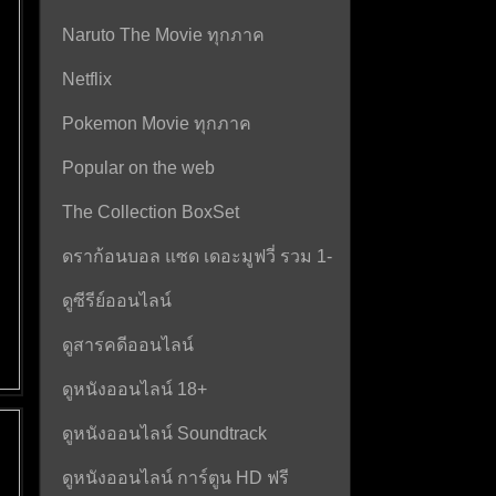
007 ทุกภาค
Naruto The Movie ทุกภาค
Netflix
Pokemon Movie ทุกภาค
Popular on the web
The Collection BoxSet
ดราก้อนบอล แซด เดอะมูฟวี่ รวม 1-
15 ภาค Dragon Ball Z
ดูซีรีย์ออนไลน์
ดูสารคดีออนไลน์
ดูหนังออนไลน์ 18+
ดูหนังออนไลน์ Soundtrack
ดูหนังออนไลน์ การ์ตูน HD ฟรี