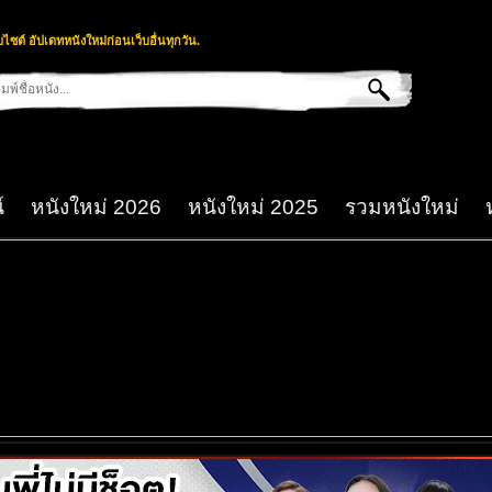
ไซต์ อัปเดทหนังใหม่ก่อนเว็บอื่นทุกวัน.
์
หนังใหม่ 2026
หนังใหม่ 2025
รวมหนังใหม่