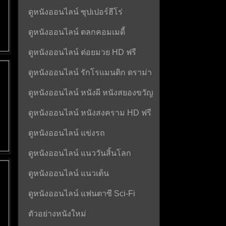
ดูหนังออนไลน์ ซุปเปอร์ฮีโร่
ดูหนังออนไลน์ ตลกคอมเมดี้
ดูหนังออนไลน์ ต่อยมวย HD ฟรี
ดูหนังออนไลน์ รักโรแมนติก ดราม่า
หนังชีวิต
ดูหนังออนไลน์ หนังผี หนังสยองขวัญ
HD ฟรี
ดูหนังออนไลน์ หนังสงคราม HD ฟรี
ดูหนังออนไลน์ แข่งรถ
ดูหนังออนไลน์ แนววันสิ้นโลก
ดูหนังออนไลน์ แนวเต้น
ดูหนังออนไลน์ แฟนตาซี Sci-Fi
วิทยาศาสตร์
ตัวอย่างหนังใหม่