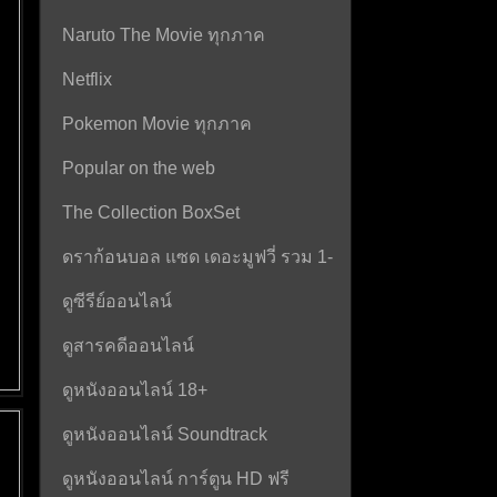
007 ทุกภาค
Naruto The Movie ทุกภาค
Netflix
Pokemon Movie ทุกภาค
Popular on the web
The Collection BoxSet
ดราก้อนบอล แซด เดอะมูฟวี่ รวม 1-
15 ภาค Dragon Ball Z
ดูซีรีย์ออนไลน์
ดูสารคดีออนไลน์
ดูหนังออนไลน์ 18+
ดูหนังออนไลน์ Soundtrack
ดูหนังออนไลน์ การ์ตูน HD ฟรี