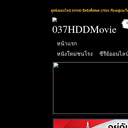
ดูหนังออนไลน์ 037HD มีหนังทั้งหมด 17924 เรื่องอยู่บนเว็บ
หน้าแรก
หนังใหม่ชนโรง
ซีรีย์ออนไลน