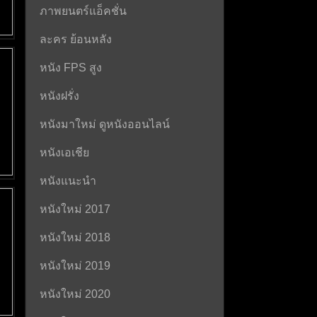
ภาพยนตร์แอ็คชั่น
ละคร ย้อนหลัง
หนัง FPS สูง
หนังฝรั่ง
หนังมาใหม่ ดูหนังออนไลน์
หนังเอเชีย
หนังแนะนำ
หนังใหม่ 2017
หนังใหม่ 2018
หนังใหม่ 2019
หนังใหม่ 2020