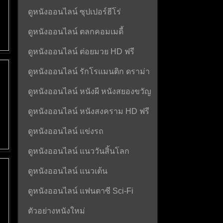
ดูหนังออนไลน์ ซุปเปอร์ฮีโร่
ดูหนังออนไลน์ ตลกคอมเมดี้
ดูหนังออนไลน์ ต่อยมวย HD ฟรี
ดูหนังออนไลน์ รักโรแมนติก ดราม่า
หนังชีวิต
ดูหนังออนไลน์ หนังผี หนังสยองขวัญ
HD ฟรี
ดูหนังออนไลน์ หนังสงคราม HD ฟรี
ดูหนังออนไลน์ แข่งรถ
ดูหนังออนไลน์ แนววันสิ้นโลก
ดูหนังออนไลน์ แนวเต้น
ดูหนังออนไลน์ แฟนตาซี Sci-Fi
วิทยาศาสตร์
ตัวอย่างหนังใหม่