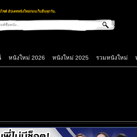
ไซต์ อัปเดทหนังใหม่ก่อนเว็บอื่นทุกวัน.
์
หนังใหม่ 2026
หนังใหม่ 2025
รวมหนังใหม่