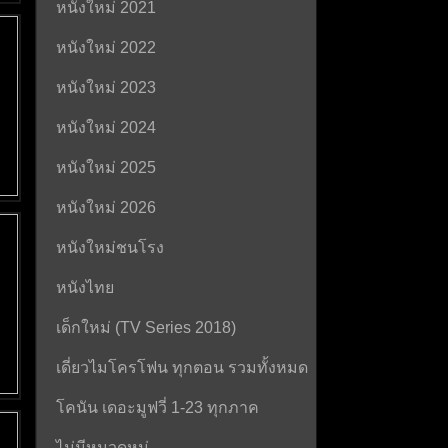
หนังใหม่ 2021
หนังใหม่ 2022
หนังใหม่ 2023
หนังใหม่ 2024
หนังใหม่ 2025
หนังใหม่ 2026
หนังใหม่ชนโรง
หนังไทย
เด็กใหม่ (TV Series 2018)
เดี่ยวไมโครโฟน ทุกตอน รวมทั้งหมด
14 ตอน
โคนัน เดอะมูฟวี่ 1-23 ทุกภาค
Detective Conan Movie
ไม่มีหมวดหมู่