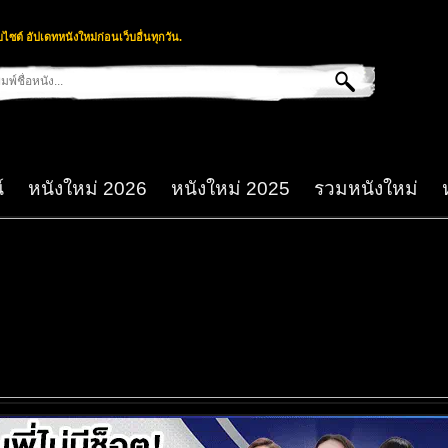
ไซต์ อัปเดทหนังใหม่ก่อนเว็บอื่นทุกวัน.
์
หนังใหม่ 2026
หนังใหม่ 2025
รวมหนังใหม่