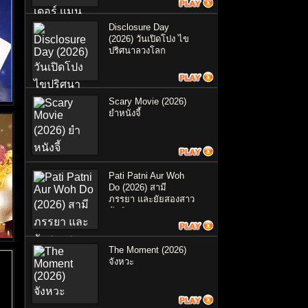
Disclosure Day
(2026) วันเปิดโปง ไข
ปริศนาลวงโลก
Scary Movie (2026)
ยำหนังจี้
Pati Patni Aur Woh
Do (2026) สามี
ภรรยา และยัยสองสาว
ตัวป่วน
The Moment (2026)
จังหวะ