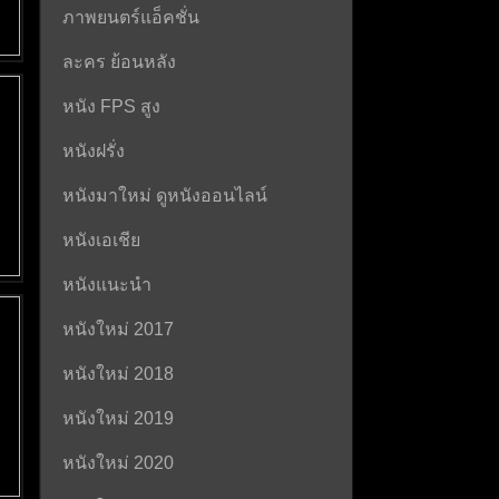
ภาพยนตร์แอ็คชั่น
ละคร ย้อนหลัง
หนัง FPS สูง
หนังฝรั่ง
หนังมาใหม่ ดูหนังออนไลน์
หนังเอเชีย
หนังแนะนำ
หนังใหม่ 2017
หนังใหม่ 2018
หนังใหม่ 2019
หนังใหม่ 2020