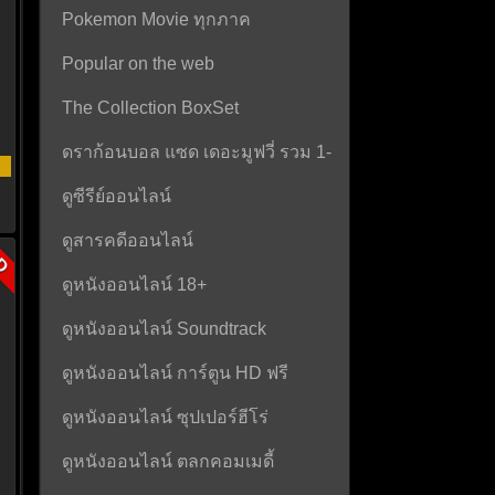
Pokemon Movie ทุกภาค
Popular on the web
The Collection BoxSet
ดราก้อนบอล แซด เดอะมูฟวี่ รวม 1-
15 ภาค Dragon Ball Z
ดูซีรีย์ออนไลน์
ดูสารคดีออนไลน์
D
ดูหนังออนไลน์ 18+
ดูหนังออนไลน์ Soundtrack
ดูหนังออนไลน์ การ์ตูน HD ฟรี
ดูหนังออนไลน์ ซุปเปอร์ฮีโร่
ดูหนังออนไลน์ ตลกคอมเมดี้