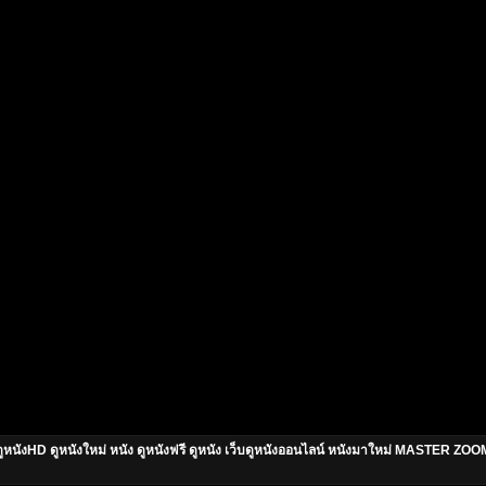
 ดูหนังHD ดูหนังใหม่ หนัง ดูหนังฟรี ดูหนัง เว็บดูหนังออนไลน์ หนังมาใหม่ MASTER ZOO