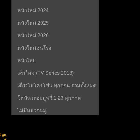
หนังใหม่ 2024
หนังใหม่ 2025
หนังใหม่ 2026
หนังใหม่ชนโรง
หนังไทย
เด็กใหม่ (TV Series 2018)
เดี่ยวไมโครโฟน ทุกตอน รวมทั้งหมด
14 ตอน
โคนัน เดอะมูฟวี่ 1-23 ทุกภาค
Detective Conan Movie
ไม่มีหมวดหมู่
 ซูม.