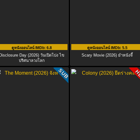
ดูหนังออนไลน์ IMDb
: 6.8
ดูหนังออนไลน์ IMDb
: 5.5
Disclosure Day (2026) วันเปิดโปง ไข
Scary Movie (2026) ยำหนังจี้
ปริศนาลวงโลก
SUB
H