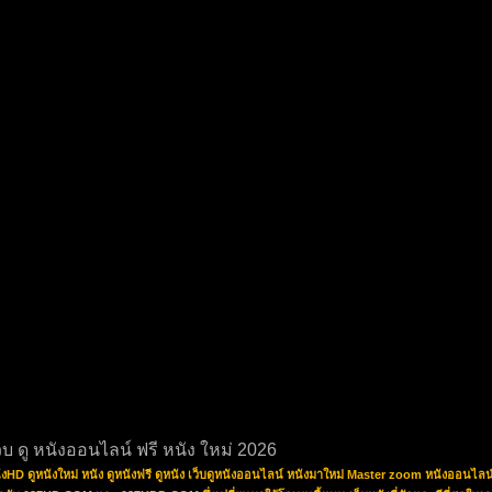
 ดู หนังออนไลน์ ฟรี หนัง ใหม่ 2026
ังHD ดูหนังใหม่ หนัง ดูหนังฟรี ดูหนัง เว็บดูหนังออนไลน์ หนังมาใหม่ Master zoom หนังออนไลน์