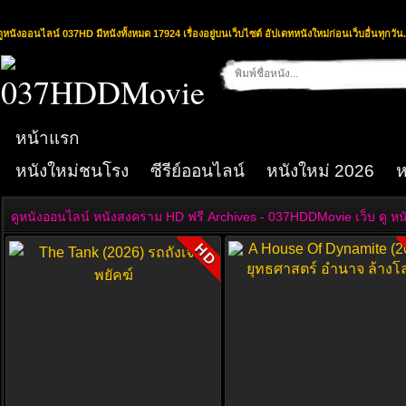
ดูหนังออนไลน์ 037HD มีหนังทั้งหมด 17924 เรื่องอยู่บนเว็บไซต์ อัปเดทหนังใหม่ก่อนเว็บอื่นทุกวัน.
หน้าแรก
หนังใหม่ชนโรง
ซีรีย์ออนไลน์
หนังใหม่ 2026
ห
ดูหนังออนไลน์ หนังสงคราม HD ฟรี Archives - 037HDDMovie เว็บ ดู หนั
HD