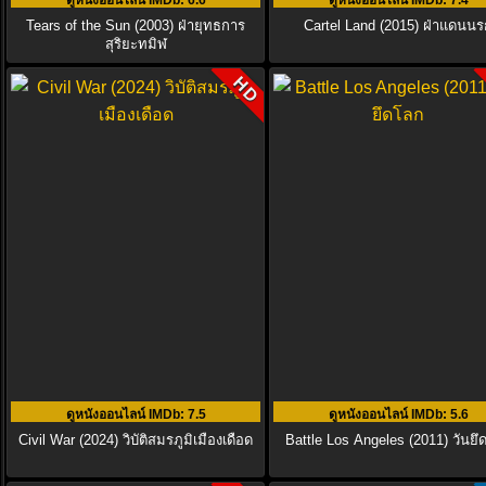
ดูหนังออนไลน์ IMDb
: 6.6
ดูหนังออนไลน์ IMDb
: 7.4
Tears of the Sun (2003) ฝ่ายุทธการ
Cartel Land (2015) ฝ่าแดนนร
สุริยะทมิฬ
HD
ดูหนังออนไลน์ IMDb
: 7.5
ดูหนังออนไลน์ IMDb
: 5.6
Civil War (2024) วิบัติสมรภูมิเมืองเดือด
Battle Los Angeles (2011) วันยึ