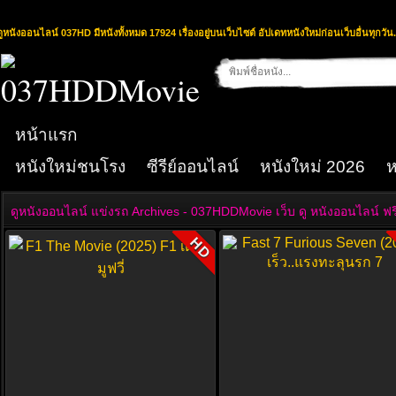
ดูหนังออนไลน์ 037HD มีหนังทั้งหมด 17924 เรื่องอยู่บนเว็บไซต์ อัปเดทหนังใหม่ก่อนเว็บอื่นทุกวัน.
หน้าแรก
หนังใหม่ชนโรง
ซีรีย์ออนไลน์
หนังใหม่ 2026
ห
ดูหนังออนไลน์ แข่งรถ Archives - 037HDDMovie เว็บ ดู หนังออนไลน์ ฟร
HD