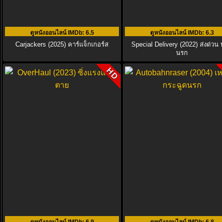
ดูหนังออนไลน์ IMDb
: 6.5
ดูหนังออนไลน์ IMDb
: 6.3
Carjackers (2025) คาร์แจ็กเกอร์ส
Special Delivery (2022) ส่งด่วน 
นรก
HD