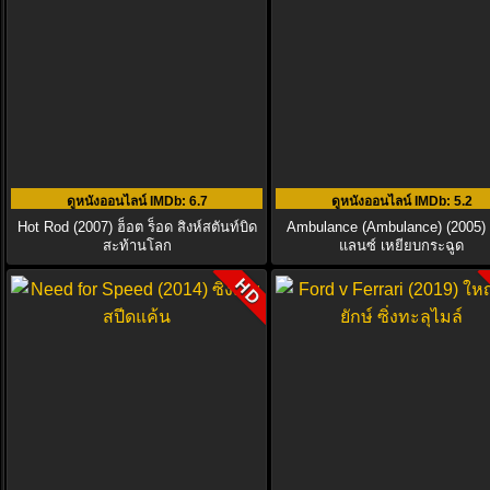
ดูหนังออนไลน์ IMDb
: 6.7
ดูหนังออนไลน์ IMDb
: 5.2
Hot Rod (2007) ฮ็อต ร็อด สิงห์สตันท์บิด
Ambulance (Ambulance) (2005) 
สะท้านโลก
แลนซ์ เหยียบกระฉูด
HD