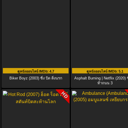
ดูหนังออนไลน์ IMDb
: 4.7
ดูหนังออนไลน์ IMDb
: 5.1
Biker Boyz (2003) ซิ่ง บิด ดิ่งนรก
Asphalt Burning | Netflix (2020) ซิ
ท้าถนน 3
HD