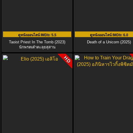
ดูหนังออนไลน์ IMDb
: 5.5
ดูหนังออนไลน์ IMDb
: 6.0
Taoist Priest In The Tomb (2023)
Death of a Unicorn (2025)
นักพรตเต๋าตะลุยสุสาน
HD