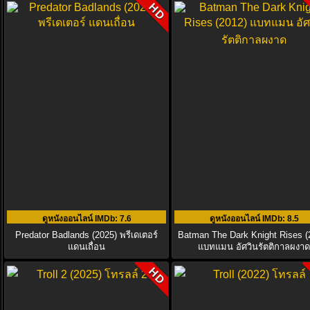
HD
ดูหนังออนไลน์ IMDb
: 7.6
ดูหนังออนไลน์ IMDb
: 8.5
Predator Badlands (2025) พรีเดเตอร์
Batman The Dark Knight Rises (
แดนเถื่อน
แบทแมน อัศวินรัตติกาลผงาด
HD