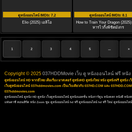
ดูหนังออนไลน์ IMDb
: 7.2
ดูหนังออนไลน์ IMDb
: 8.1
Elio (2025) เอลิโอ
How to Train Your Dragon (2025) 
หารไวกิ้งพิชิตมังกร
1
2
3
4
5
...
»
Copyright © 2025
037HDDMovie เว็บ ดู หนังออนไลน์ ฟรี หนัง
ดูหนังออนไลน์ HD พากย์ไทย เต็มเรื่อง มาสเตอร์ ดูหนังHD ดูหนังใหม่ หนัง ดูหนังฟรี ดูหนัง
เว็บดูหนังออนไลน์ 037hddmovies.com เป็นเว็บเดียวกับ 037HD.COM และ 037HDD.COM ซึ่งเป
037hddmovies.com
ดูหนังออนไลน์
ดูหนัง HD
ดูหนัง
เว็บดูหนังออนไลน์
ดูหนังแอคชั่น
หนังการ์ตูน
หนังตลก
หนังผี หนัง
แฟนตาซี
คอนเสิร์ต
หนัง Zoom ซูม
ดูหนังออนไลน์ hd ฟรี
ดูหนังออนไลน์ hd ฟรี ใหม่
ดูหนังออนไลน์