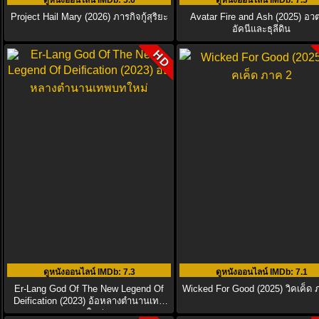
ดูหนังออนไลน์ IMDb
: 5.6
ดูหนังออนไลน์ IMDb
: 7.5
Project Hail Mary (2026) ภารกิจกู้สุริยะ
Avatar Fire and Ash (2025) อว
อัคนีและธุลีดิน
HD
ดูหนังออนไลน์ IMDb
: 7.3
ดูหนังออนไลน์ IMDb
: 7.1
Er-Lang God Of The New Legend Of
Wicked For Good (2025) วิคเค็ด 
Deification (2023) อ้อหลางตำนานเทพ
บทใหม่