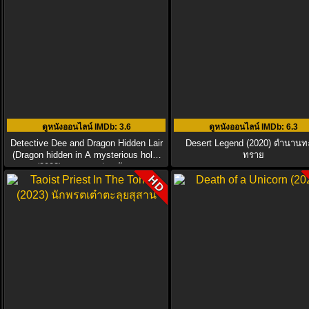
ดูหนังออนไลน์ IMDb
: 3.6
ดูหนังออนไลน์ IMDb
: 6.3
Detective Dee and Dragon Hidden Lair
Desert Legend (2020) ตำนานท
(Dragon hidden in A mysterious hole)
ทราย
(2023) เขาวงกตซ่อนมังกร
HD