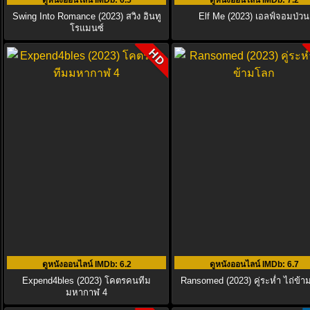
ดูหนังออนไลน์ IMDb
: 6.5
ดูหนังออนไลน์ IMDb
: 7.2
Swing Into Romance (2023) สวิง อินทู
Elf Me (2023) เอลฟ์จอมป่วน
โรแมนซ์
HD
ดูหนังออนไลน์ IMDb
: 6.2
ดูหนังออนไลน์ IMDb
: 6.7
Expend4bles (2023) โคตรคนทีม
Ransomed (2023) คู่ระห่ำ ไถ่ข้
มหากาฬ 4