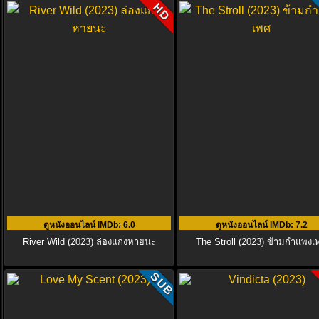
HD
ดูหนังออนไลน์ IMDb
: 6.0
ดูหนังออนไลน์ IMDb
: 7.2
River Wild (2023) ล่องแก่งหายนะ
The Stroll (2023) ข้ามกำแพงเ
SUB