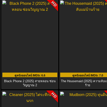
HD
ดูหนังออนไลน์ IMDb
: 6.6
ดูหนังออนไลน์ IMDb
: 7.0
Black Phone 2 (2025) สายหลอน ซ่อน
The Housemaid (2025) ความลับแม
วิญญาณ 2
ร้าย
HD