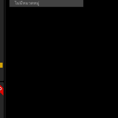
ไม่มีหมวดหมู่
D