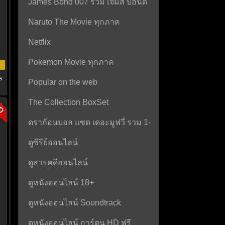
James Bond 007 รวม เจมส์ บอนด์
007 ทุกภาค
Naruto The Movie ทุกภาค
Netflix
Pokemon Movie ทุกภาค
s
Popular on the web
The Collection BoxSet
D
ดราก้อนบอล แซด เดอะมูฟวี่ รวม 1-
15 ภาค Dragon Ball Z
ดูซีรีย์ออนไลน์
ดูสารคดีออนไลน์
ดูหนังออนไลน์ 18+
ดูหนังออนไลน์ Soundtrack
ดูหนังออนไลน์ การ์ตูน HD ฟรี