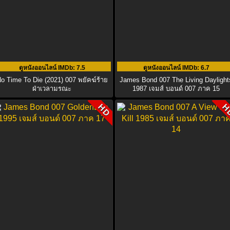
ดูหนังออนไลน์ IMDb
: 7.5
ดูหนังออนไลน์ IMDb
: 6.7
o Time To Die (2021) 007 พยัคฆ์ร้าย
James Bond 007 The Living Daylight
ฝ่าเวลามรณะ
1987 เจมส์ บอนด์ 007 ภาค 15
HD
H