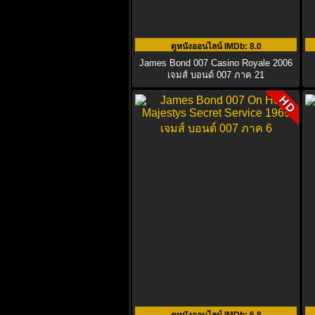
ดูหนังออนไลน์ IMDb
: 8.0
James Bond 007 Casino Royale 2006
เจมส์ บอนด์ 007 ภาค 21
HD