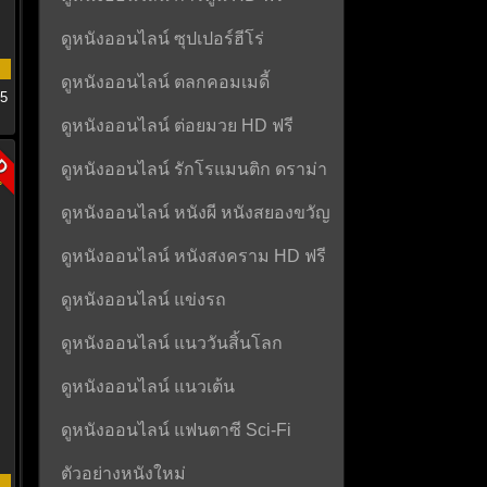
ดูหนังออนไลน์ ซุปเปอร์ฮีโร่
ดูหนังออนไลน์ ตลกคอมเมดี้
85
ดูหนังออนไลน์ ต่อยมวย HD ฟรี
D
ดูหนังออนไลน์ รักโรแมนติก ดราม่า
หนังชีวิต
ดูหนังออนไลน์ หนังผี หนังสยองขวัญ
HD ฟรี
ดูหนังออนไลน์ หนังสงคราม HD ฟรี
ดูหนังออนไลน์ แข่งรถ
ดูหนังออนไลน์ แนววันสิ้นโลก
ดูหนังออนไลน์ แนวเต้น
ดูหนังออนไลน์ แฟนตาซี Sci-Fi
วิทยาศาสตร์
ตัวอย่างหนังใหม่