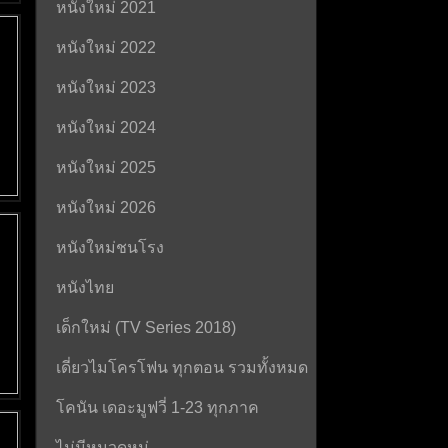
หนังใหม่ 2021
หนังใหม่ 2022
หนังใหม่ 2023
หนังใหม่ 2024
หนังใหม่ 2025
หนังใหม่ 2026
หนังใหม่ชนโรง
หนังไทย
เด็กใหม่ (TV Series 2018)
เดี่ยวไมโครโฟน ทุกตอน รวมทั้งหมด
14 ตอน
โคนัน เดอะมูฟวี่ 1-23 ทุกภาค
Detective Conan Movie
ไม่มีหมวดหมู่