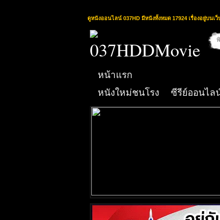
ดูหนังออนไลน์ 037HD มีหนังทั้งหมด 17924 เรื่องอยู่บนเว็บ
หน้าแรก
หนังใหม่ชนโรง
ซีรีย์ออนไลน