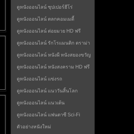
ดูหนังออนไลน์ ซุปเปอร์ฮีโร่
ดูหนังออนไลน์ ตลกคอมเมดี้
ดูหนังออนไลน์ ต่อยมวย HD ฟรี
ดูหนังออนไลน์ รักโรแมนติก ดราม่า
หนังชีวิต
ดูหนังออนไลน์ หนังผี หนังสยองขวัญ
HD ฟรี
ดูหนังออนไลน์ หนังสงคราม HD ฟรี
ดูหนังออนไลน์ แข่งรถ
ดูหนังออนไลน์ แนววันสิ้นโลก
ดูหนังออนไลน์ แนวเต้น
ดูหนังออนไลน์ แฟนตาซี Sci-Fi
วิทยาศาสตร์
ตัวอย่างหนังใหม่