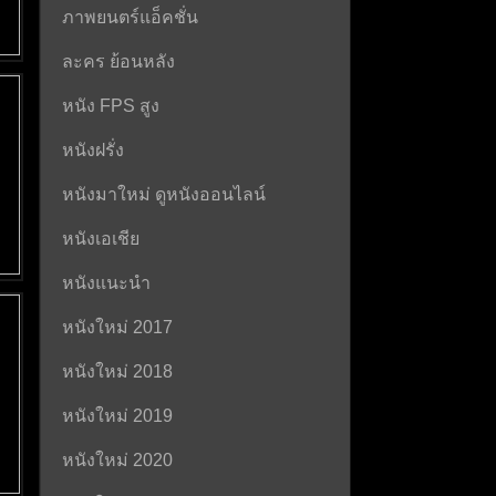
ภาพยนตร์แอ็คชั่น
ละคร ย้อนหลัง
หนัง FPS สูง
หนังฝรั่ง
หนังมาใหม่ ดูหนังออนไลน์
หนังเอเชีย
หนังแนะนำ
หนังใหม่ 2017
หนังใหม่ 2018
หนังใหม่ 2019
หนังใหม่ 2020